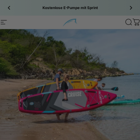
Zum Inhalt springen
Kostenlose E-Pumpe mit
Sprint
Site navigation
Bluefin SUP
Sear
C