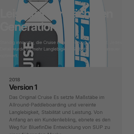
Leistung
der
nächsten
Generation
Ständig innovativ, die
Cruise
ist auf Leistung ausgelegt. Jedes
Detail wurde für mehr Langlebigkeit, Stabilität und Abenteuer
optimiert.
2018
Version
1
Das Original
Cruise
Es setzte Maßstäbe im
Allround-Paddleboarding und vereinte
Langlebigkeit, Stabilität und Leistung. Von
Anfang an ein Kundenliebling, ebnete es den
Weg für
Bluefin
Die Entwicklung von SUP zu