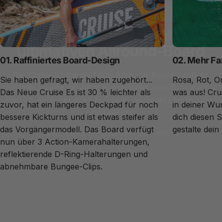
Setzen Sie die Segel mit dem
ultimativen Allround-Board
01. Raffiniertes Board-Design
02. Mehr Fa
Der
Cruise
ist das perfekte Allround-Board – robust,
Sie haben gefragt, wir haben zugehört...
Rosa, Rot, Or
zuverlässig und mit allem ausgestattet, was du brauchst.
Das Neue
Cruise
Es ist 30 % leichter als
was aus!
Cru
Egal ob Anfänger oder Aufrüster, es bietet Langlebigkeit
zuvor, hat ein längeres Deckpad für noch
in deiner Wu
und Leistung.
bessere Kickturns und ist etwas steifer als
dich diesen
das Vorgängermodell. Das Board verfügt
gestalte dein 
Jetzt kaufen
Erfahren Sie mehr
nun über 3 Action-Kamerahalterungen,
reflektierende D-Ring-Halterungen und
abnehmbare Bungee-Clips.