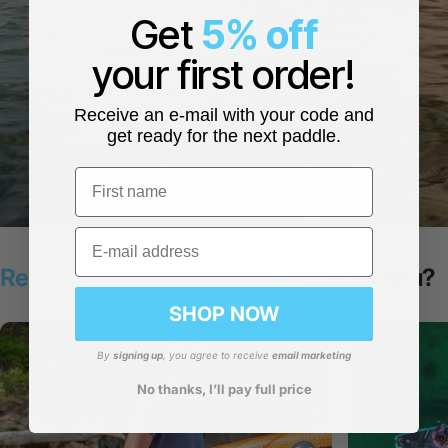
Get
5% off
your first order!
Receive an e-mail with your code and
get ready for the next paddle.
First name
Email
Revolutionierung der
Cruise
Was ist neu?
SHOP NOW
By
signing up
, you agree to receive
email marketing
No thanks, I’ll pay full price