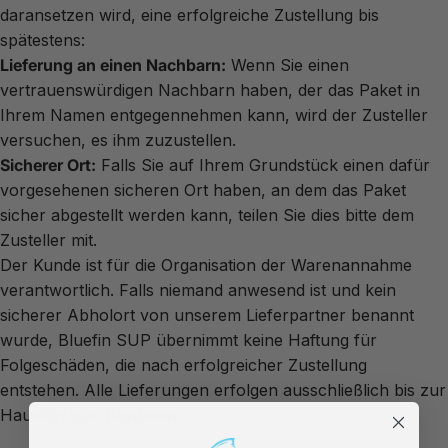
daransetzen wird, eine erfolgreiche Zustellung bis
spätestens:
Lieferung an einen Nachbarn:
Wenn Sie einen
vertrauenswürdigen Nachbarn haben, der das Paket in
Ihrem Namen entgegennehmen kann, wird der Zusteller
versuchen, es ihm zuzustellen.
Sicherer Ort:
Falls Sie auf Ihrem Grundstück einen dafür
vorgesehenen sicheren Ort haben, an dem das Paket
sicher abgestellt werden kann, teilen Sie dies bitte dem
Zusteller mit.
Der Kunde ist für die Organisation der Warenannahme
verantwortlich. Falls niemand anwesend ist und kein
sicherer Abholort von unserem Lieferpartner benannt
wurde,
Bluefin
SUP übernimmt keine Haftung für
Folgeschäden, die nach erfolgreicher Zustellung
entstehen. Alle Lieferungen erfolgen ausschließlich bis zur
Haustür/zum Bordstein.