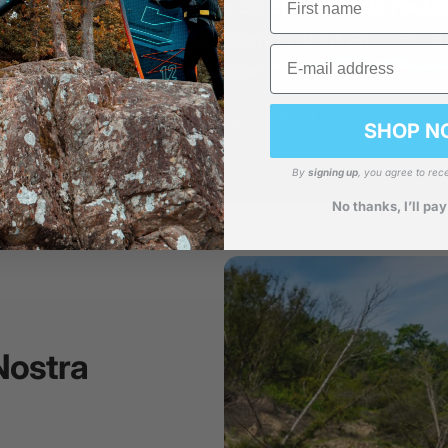
tro entusiasmo per tutto ciò che riguarda l'outdo
prodotto
Bluefin
, stai scegliendo
nient'altro che i
Email
prestazioni."
- William Vaughan, 2023
SHOP N
By
signing up
, you agree to rec
No thanks, I’ll pay
Nostra