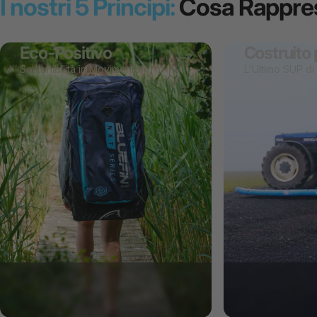
I nostri 5 Principi:
Cosa Rappre
Eco-Positivo
Costruito 
Sostenibilità in Movimento
L'Ultimo SUP di