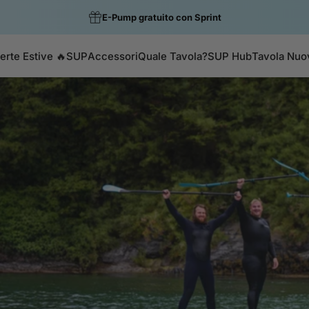
Colore della Settimana: Gecko ora €399.99
erte Estive 🔥
SUP
Accessori
Quale Tavola?
SUP Hub
Tavola Nuo
Offerte Estive 🔥
SUP
Accessori
Quale Tavola?
SUP Hub
Tavola Nuova