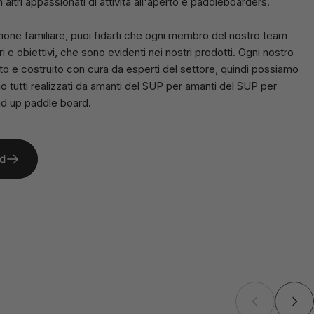
altri appassionati di attività all'aperto e paddleboarders.
ne familiare, puoi fidarti che ogni membro del nostro team
ri e obiettivi, che sono evidenti nei nostri prodotti. Ogni nostro
o e costruito con cura da esperti del settore, quindi possiamo
o tutti realizzati da amanti del SUP per amanti del SUP per
and up paddle board.
d