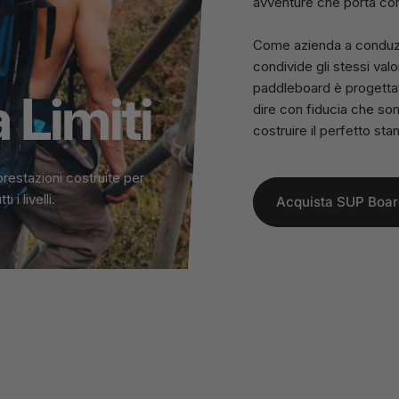
avventure che porta con 
Come azienda a conduzio
condivide gli stessi valo
paddleboard è progettat
a
Limiti
dire con fiducia che son
costruire il perfetto st
prestazioni costruite per
i livelli.
Acquista SUP Boar