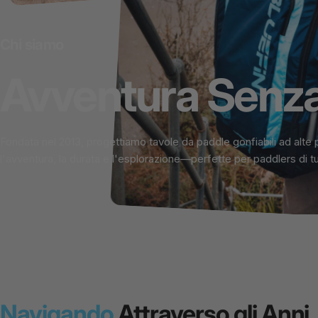
Chi siamo
Avventura
Senz
Fondata nel 2013, progettiamo tavole da paddle gonfiabili ad alte 
l'avventura, la durata e l'esplorazione—perfette per paddlers di tutti 
Navigando
Attraverso gli Anni