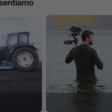
sentiamo
per durare
Dietro il Marchio
 Cui Avrai Bisogno
Azienda Familiare, Passione al
Comando