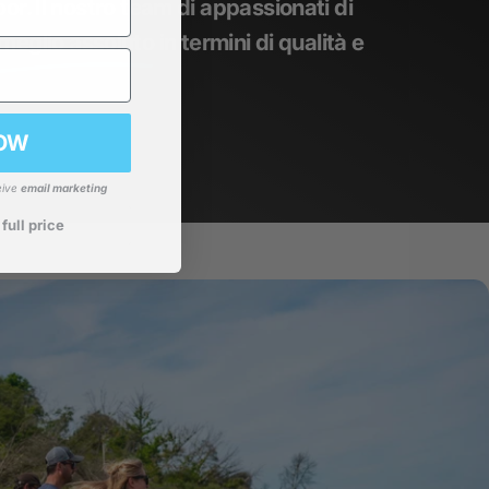
or. Il nostro team di appassionati di
l meglio assoluto
in termini di qualità e
OW
eive
email marketing
 full price