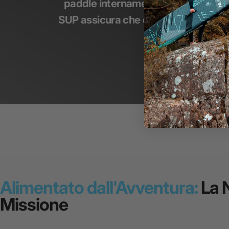
paddle internamente, guidati dal nos
SUP assicura che quando scegli un 
Alimentato dall'Avventura:
La 
Missione