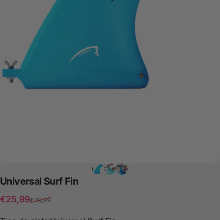
Universal
Surf
Fin
Precio de oferta
Precio regular
€25,99
€39,99