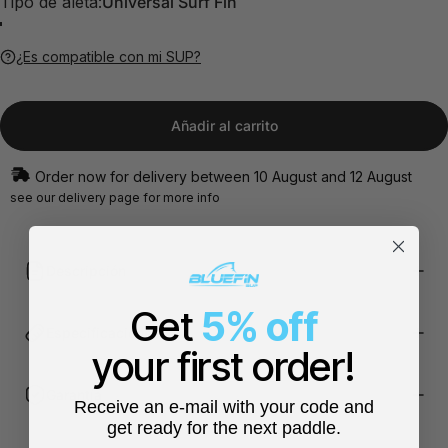
Tipo de aleta
Tipo de aleta:
Universal Surf Fin
¿Es compatible con mi SUP?
Añadir al carrito
Order now for delivery between 10 August and 12 August
see our
delivery page
for more info
Descripción
Get
5% off
Especificaciones
your first order!
Garantía
Receive an e-mail with your code and
get ready for the next paddle.