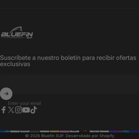
Bluefin SUP
Suscríbete a nuestro boletín para recibir ofertas
exclusivas
Enter your email
Facebook
X (Twitter)
Instagram
YouTube
TikTok
© 2026 Bluefin SUP.
Desarrollado por Shopify