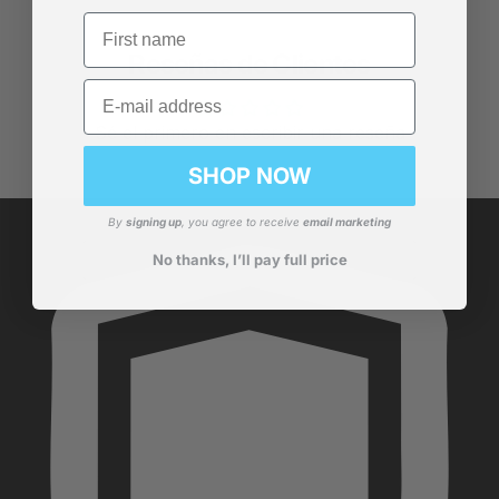
First name
Reseñas de Clientes
Email
Sé el primero en escribir una reseña
SHOP NOW
By
signing up
, you agree to receive
email marketing
No thanks, I’ll pay full price